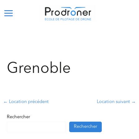
Aller
Navigation
Main
au
des
Menu
contenu
articles
Grenoble
←
Location précédent
Location suivant
→
Rechercher
Rechercher