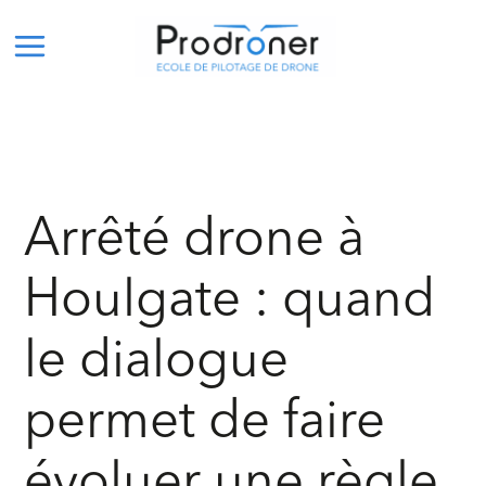
Aller
Navigation
Main
au
des
Menu
contenu
articles
Arrêté drone à
Houlgate : quand
le dialogue
permet de faire
évoluer une règle