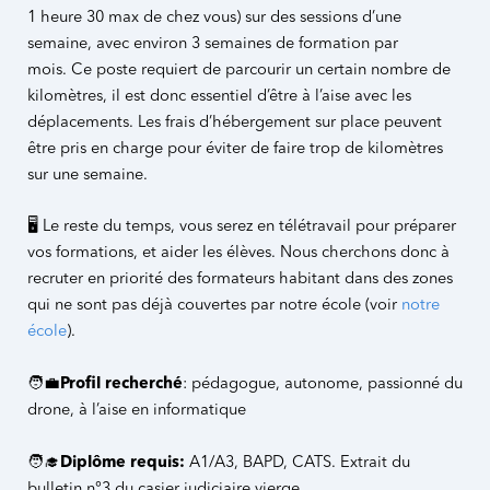
1 heure 30 max de chez vous) sur des sessions d’une
semaine, avec
environ 3 semaines de formation par
mois.
Ce poste requiert de parcourir un certain nombre de
kilomètres, il est donc essentiel d’être à l’aise avec les
déplacements. L
es frais d’hébergement sur place peuvent
être pris en charge pour éviter de faire trop de kilomètres
sur une semaine.
🖥️ Le reste du temps, vous serez en télétravail pour préparer
vos formations, et aider les élèves. Nous cherchons donc à
recruter en priorité des formateurs habitant dans des zones
qui ne sont pas déjà couvertes par notre école (voir
notre
école
).
🧑‍💼
Profil recherché
: pédagogue, autonome, passionné du
drone, à l’aise en informatique
🧑‍🎓
Diplôme requis:
A1/A3, BAPD, CATS. Extrait du
bulletin n°3 du casier judiciaire vierge.