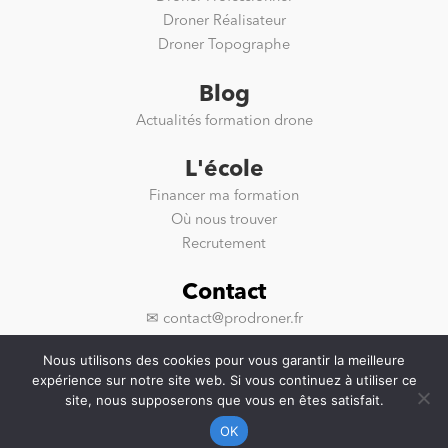
Droner Réalisateur
Droner Topographe
Blog
Actualités formation drone
L'école
Financer ma formation
Où nous trouver
Recrutement
Contact
✉ contact@prodroner.fr
📱 +33 (0) 4 65 84 00 36
Nous utilisons des cookies pour vous garantir la meilleure
expérience sur notre site web. Si vous continuez à utiliser ce
site, nous supposerons que vous en êtes satisfait.
OK