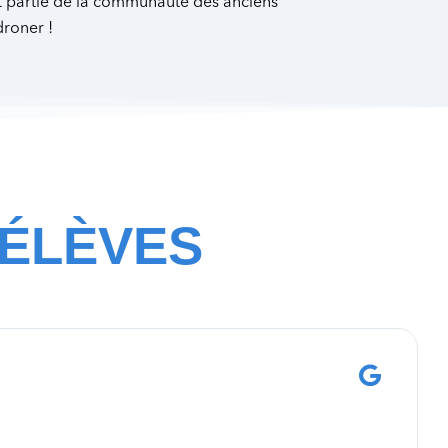
 partie de la communauté des anciens
droner !
 ÉLÈVES