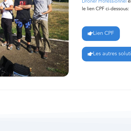
Droner Professionnel
en
le lien CPF ci-dessous:
Lien CPF
Les autres solu