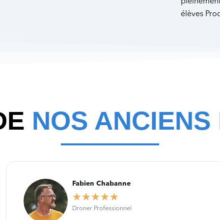
pleinement
élèves Pro
DE
NOS ANCIENS
Fabien Chabanne
★
★
★
★
★
Droner Professionnel