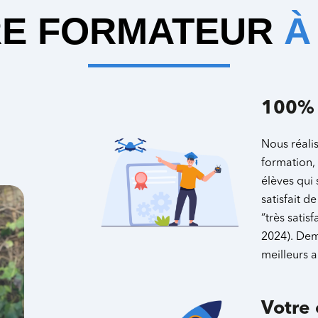
E FORMATEUR
À
100% d
Nous réali
formation, 
élèves qui 
satisfait d
“très satis
2024). Dem
meilleurs 
Votre 