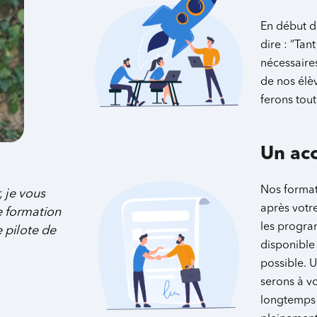
En début d
dire : “Ta
nécessaires
de nos élè
ferons tout
Un ac
Nos format
 je vous
après votre
e formation
les progra
 pilote de
disponible
possible. 
serons à v
longtemps 